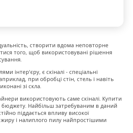
уальність, створити вдома неповторне
гтися того, щоб використовувані рішення
сування.
и інтер'єру, є скіналі - спеціальні
априклад, при обробці стін, стель і навіть
конані зі скла.
айнери використовують саме скіналі. Купити
 бюджету. Найбільш затребуваним в даний
тійно піддається впливу високої
 жиру і налиплого пилу найпростішими