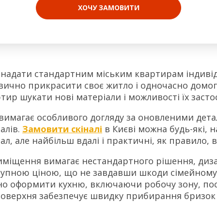
ХОЧУ ЗАМОВИТИ
надати стандартним міським квартирам індивід
звично прикрасити своє житло і одночасно домо
тир шукати нові матеріали і можливості їх засто
имагає особливого догляду за оновленими деталям
алів.
Замовити скіналі
в Києві можна будь-які, н
л, але найбільш вдалі і практичні, як правило, ви
риміщення вимагає нестандартного рішення, диз
тупною ціною, що не завдавши шкоди сімейному
ьно оформити кухню, включаючи робочу зону, пос
 поверхня забезпечує швидку прибирання бризок