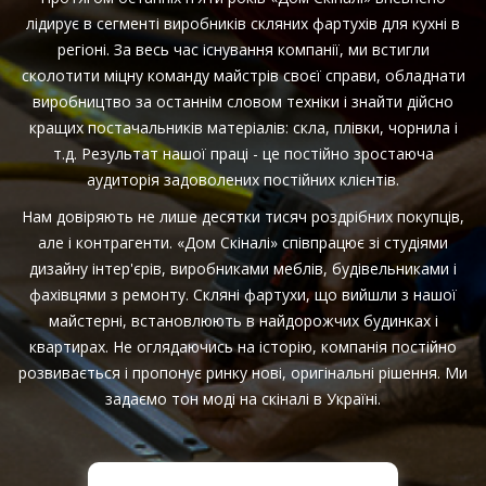
лідирує в сегменті виробників скляних фартухів для кухні в
регіоні. За весь час існування компанії, ми встигли
сколотити міцну команду майстрів своєї справи, обладнати
виробництво за останнім словом техніки і знайти дійсно
кращих постачальників матеріалів: скла, плівки, чорнила і
т.д. Результат нашої праці - це постійно зростаюча
аудиторія задоволених постійних клієнтів.
Нам довіряють не лише десятки тисяч роздрібних покупців,
але і контрагенти. «Дом Cкіналі» співпрацює зі студіями
дизайну інтер'єрів, виробниками меблів, будівельниками і
фахівцями з ремонту. Скляні фартухи, що вийшли з нашої
майстерні, встановлюють в найдорожчих будинках і
квартирах. Не оглядаючись на історію, компанія постійно
розвивається і пропонує ринку нові, оригінальні рішення. Ми
задаємо тон моді на скіналі в Україні.