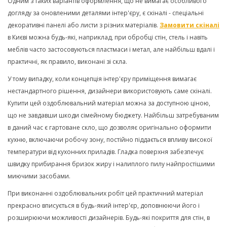
Одним з таких варіантів оформлення, що не вимагає особливого
догляду за оновленими деталями інтер'єру, є скіналі - спеціальні
декоративні панелі або листи з різних матеріалів.
Замовити скіналі
в Києві можна будь-які, наприклад, при обробці стін, стель і навіть
меблів часто застосовуються пластмаси і метал, але найбільш вдалі і
практичні, як правило, виконані зі скла.
У тому випадку, коли концепція інтер'єру приміщення вимагає
нестандартного рішення, дизайнери використовують саме скіналі.
Купити цей оздоблювальний матеріал можна за доступною ціною,
що не завдавши шкоди сімейному бюджету. Найбільш затребуваним
в даний час є гартоване скло, що дозволяє оригінально оформити
кухню, включаючи робочу зону, постійно піддається впливу високої
температури від кухонних приладів. Гладка поверхня забезпечує
швидку прибирання бризок жиру і налиплого пилу найпростішими
миючими засобами.
При виконанні оздоблювальних робіт цей практичний матеріал
прекрасно вписується в будь-який інтер'єр, доповнюючи його і
розширюючи можливості дизайнерів. Будь-які покриття для стін, в