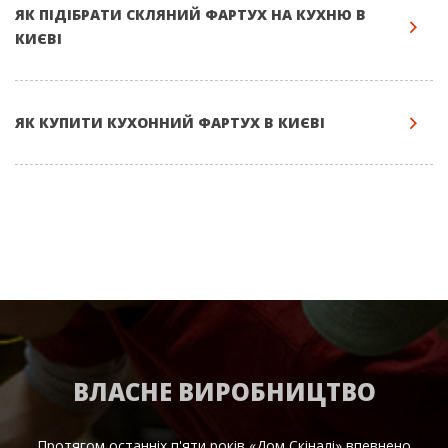
ЯК ПІДІБРАТИ СКЛЯНИЙ ФАРТУХ НА КУХНЮ В
КИЄВІ
ЯК КУПИТИ КУХОННИЙ ФАРТУХ В КИЄВІ
ВЛАСНЕ ВИРОБНИЦТВО
Протягом останніх п'яти років «Дом Cкіналі» впевнено