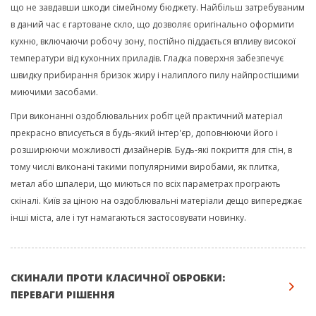
що не завдавши шкоди сімейному бюджету. Найбільш затребуваним
в даний час є гартоване скло, що дозволяє оригінально оформити
кухню, включаючи робочу зону, постійно піддається впливу високої
температури від кухонних приладів. Гладка поверхня забезпечує
швидку прибирання бризок жиру і налиплого пилу найпростішими
миючими засобами.
При виконанні оздоблювальних робіт цей практичний матеріал
прекрасно вписується в будь-який інтер'єр, доповнюючи його і
розширюючи можливості дизайнерів. Будь-які покриття для стін, в
тому числі виконані такими популярними виробами, як плитка,
метал або шпалери, що миються по всіх параметрах програють
скіналі. Київ за ціною на оздоблювальні матеріали дещо випереджає
інші міста, але і тут намагаються застосовувати новинку.
СКИНАЛИ ПРОТИ КЛАСИЧНОЇ ОБРОБКИ:
ПЕРЕВАГИ РІШЕННЯ