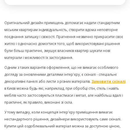
Оригінальний дизайн приміщень допомагає надати стандартним
міським квартирам індивідуальність, створити вдома неповторне
поєднання затишку і свіжості. Прагнення незвично прикрасити своє
житло і одночасно домогтися того, щоб використовувані рішення
були більш практичні, змушує власників квартир шукати нові
матеріали і можливості їх застосування.
Одним з таких варіантів оформлення, що не вимагає особливого
догляду за оновленими деталями інтер'єру, є скіналі - спеціальні
декоративні панелі або листи з різних матеріалів.
Замовити скіналі
в Києві можна будь-які, наприклад, при обробці стін, стель і навіть
меблів часто застосовуються пластмаси і метал, але найбільш вдалі і
практичні, як правило, виконані зі скла.
У тому випадку, коли концепція інтер'єру приміщення вимагає
нестандартного рішення, дизайнери використовують саме скіналі.
Купити цей оздоблювальний матеріал можна за доступною ціною,