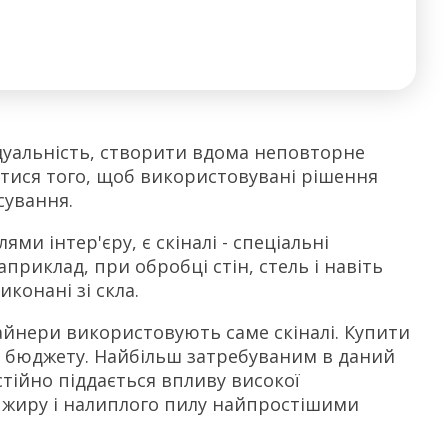
уальність, створити вдома неповторне
гтися того, щоб використовувані рішення
сування.
и інтер'єру, є скіналі - спеціальні
априклад, при обробці стін, стель і навіть
конані зі скла.
айнери використовують саме скіналі. Купити
 бюджету. Найбільш затребуваним в даний
тійно піддається впливу високої
 жиру і налиплого пилу найпростішими