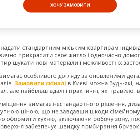
ХОЧУ ЗАМОВИТИ
надати стандартним міським квартирам індивід
звично прикрасити своє житло і одночасно домо
тир шукати нові матеріали і можливості їх засто
имагає особливого догляду за оновленими деталям
алів.
Замовити скіналі
в Києві можна будь-які, н
л, але найбільш вдалі і практичні, як правило, ви
риміщення вимагає нестандартного рішення, диз
тупною ціною, що не завдавши шкоди сімейному
ьно оформити кухню, включаючи робочу зону, пос
 поверхня забезпечує швидку прибирання бризок