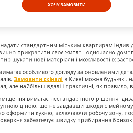
ХОЧУ ЗАМОВИТИ
надати стандартним міським квартирам індивід
звично прикрасити своє житло і одночасно домо
тир шукати нові матеріали і можливості їх засто
имагає особливого догляду за оновленими деталям
алів.
Замовити скіналі
в Києві можна будь-які, н
л, але найбільш вдалі і практичні, як правило, ви
риміщення вимагає нестандартного рішення, диз
тупною ціною, що не завдавши шкоди сімейному
ьно оформити кухню, включаючи робочу зону, пос
 поверхня забезпечує швидку прибирання бризок