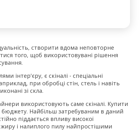
уальність, створити вдома неповторне
гтися того, щоб використовувані рішення
сування.
и інтер'єру, є скіналі - спеціальні
априклад, при обробці стін, стель і навіть
конані зі скла.
айнери використовують саме скіналі. Купити
 бюджету. Найбільш затребуваним в даний
тійно піддається впливу високої
 жиру і налиплого пилу найпростішими