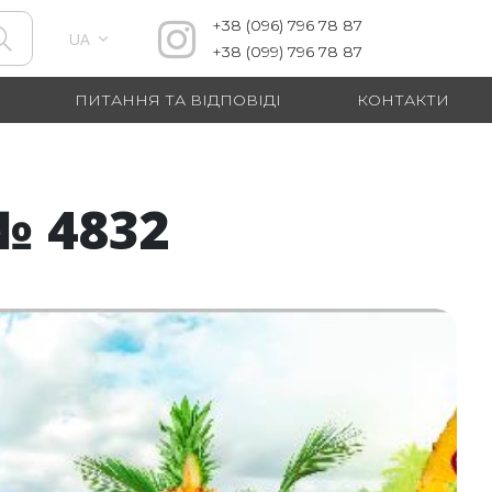
+38
(096)
796 78 87
UA
+38
(099)
796 78 87
ПИТАННЯ ТА ВІДПОВІДІ
КОНТАКТИ
№ 4832