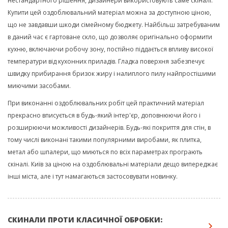
нестандартного рішення, дизайнери використовують саме скіналі.
Купити цей оздоблювальний матеріал можна за доступною ціною,
що не завдавши шкоди сімейному бюджету. Найбільш затребуваним
в даний час є гартоване скло, що дозволяє оригінально оформити
кухню, включаючи робочу зону, постійно піддається впливу високої
температури від кухонних приладів. Гладка поверхня забезпечує
швидку прибирання бризок жиру і налиплого пилу найпростішими
миючими засобами.
При виконанні оздоблювальних робіт цей практичний матеріал
прекрасно вписується в будь-який інтер'єр, доповнюючи його і
розширюючи можливості дизайнерів. Будь-які покриття для стін, в
тому числі виконані такими популярними виробами, як плитка,
метал або шпалери, що миються по всіх параметрах програють
скіналі. Київ за ціною на оздоблювальні матеріали дещо випереджає
інші міста, але і тут намагаються застосовувати новинку.
СКИНАЛИ ПРОТИ КЛАСИЧНОЇ ОБРОБКИ: