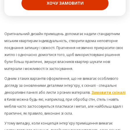
ХОЧУ ЗАМОВИТИ
Оригінальний дизайн приміщень допомагає надати стандартним
міським квартирам індивідуальність, створити вдома неповторне
поєднання затишку і свіжості. Прагнення незвично прикрасити своє
житло і одночасно домогтися того, щоб використовувані рішення
були більш практичні, змушує власників квартир шукати нові
матеріали і можливості їх застосування.
Одним з таких варіантів оформлення, що не вимагає особливого
догляду за оновленими деталями інтер'єру, є скіналі - спеціальні
декоративні панелі або листи з різних матеріалів.
Замовити скіналі
в Києві можна будь-які, наприклад, при обробці стін, стель і навіть
меблів часто застосовуються пластмаси і метал, але найбільш вдалі і
практичні, як правило, виконані зі скла.
У тому випадку, коли концепція інтер'єру приміщення вимагає