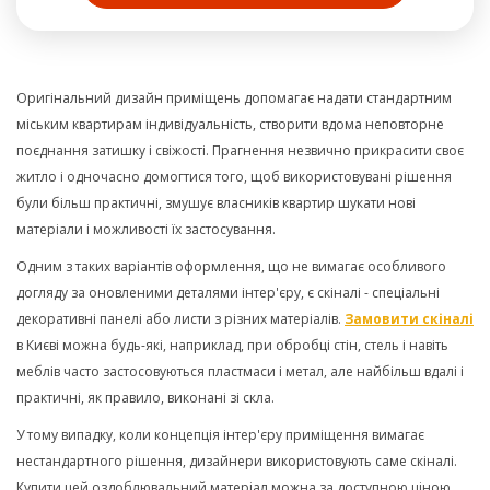
Оригінальний дизайн приміщень допомагає надати стандартним
міським квартирам індивідуальність, створити вдома неповторне
поєднання затишку і свіжості. Прагнення незвично прикрасити своє
житло і одночасно домогтися того, щоб використовувані рішення
були більш практичні, змушує власників квартир шукати нові
матеріали і можливості їх застосування.
Одним з таких варіантів оформлення, що не вимагає особливого
догляду за оновленими деталями інтер'єру, є скіналі - спеціальні
декоративні панелі або листи з різних матеріалів.
Замовити скіналі
в Києві можна будь-які, наприклад, при обробці стін, стель і навіть
меблів часто застосовуються пластмаси і метал, але найбільш вдалі і
практичні, як правило, виконані зі скла.
У тому випадку, коли концепція інтер'єру приміщення вимагає
нестандартного рішення, дизайнери використовують саме скіналі.
Купити цей оздоблювальний матеріал можна за доступною ціною,