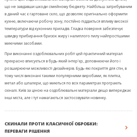
що не завдавши шкоди сімейному бюджету. Найбільш затребуваним
в даний час є гартоване скло, що дозволяє оригінально оформити
кухню, включаючи робочу зону, постійно піддається впливу високої
температури від кухонних приладів. Гладка поверхня забезпечує
швидку прибирання бризок жиру і налиплого пилу найпростішими
миючими засобами.
При виконанні оздоблювальних робіт цей практичний матеріал
прекрасно вписується в будь-який інтер'єр, доповнюючи його і
розширюючи можливості дизайнерів. Будь-які покриття для стін, в
тому числі виконані такими популярними виробами, як плитка,
метал або шпалери, що миються по всіх параметрах програють
скіналі. Київ за ціною на оздоблювальні матеріали дещо випереджає
інші міста, але і тут намагаються застосовувати новинку.
СКИНАЛИ ПРОТИ КЛАСИЧНОЇ ОБРОБКИ:
ПЕРЕВАГИ РІШЕННЯ