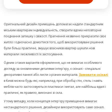
Оригінальний дизайн приміщень допомагає надати стандартним
міським квартирам індивідуальність, створити вдома неповторне
поєднання затишку і свіжості. Прагнення незвично прикрасити своє
житло і одночасно домогтися того, щоб використовувані рішення
були більш практичні, змушує власників квартир шукати нові
матеріали і можливості їх застосування.
Одним з таких варіантів оформлення, що не вимагає особливого
догляду за оновленими деталями інтер'єру, є скіналі - спеціальні
декоративні панелі або листи з різних матеріалів.
Замовити скіналі
в Києві можна будь-які, наприклад, при обробці стін, стель і навіть
меблів часто застосовуються пластмаси і метал, але найбільш вдалі і
практичні, як правило, виконані зі скла.
У тому випадку, коли концепція інтер'єру приміщення вимагає
нестандартного рішення, дизайнери використовують саме скіналі.