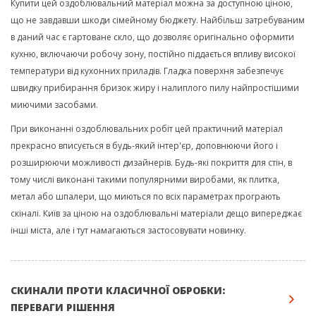
Купити цей оздоблювальний матеріал можна за доступною ціною,
що не завдавши шкоди сімейному бюджету. Найбільш затребуваним
в даний час є гартоване скло, що дозволяє оригінально оформити
кухню, включаючи робочу зону, постійно піддається впливу високої
температури від кухонних приладів. Гладка поверхня забезпечує
швидку прибирання бризок жиру і налиплого пилу найпростішими
миючими засобами.
При виконанні оздоблювальних робіт цей практичний матеріал
прекрасно вписується в будь-який інтер'єр, доповнюючи його і
розширюючи можливості дизайнерів. Будь-які покриття для стін, в
тому числі виконані такими популярними виробами, як плитка,
метал або шпалери, що миються по всіх параметрах програють
скіналі. Київ за ціною на оздоблювальні матеріали дещо випереджає
інші міста, але і тут намагаються застосовувати новинку.
СКИНАЛИ ПРОТИ КЛАСИЧНОЇ ОБРОБКИ:
ПЕРЕВАГИ РІШЕННЯ