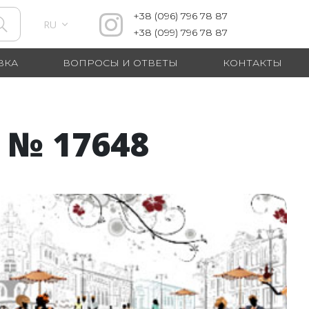
+38
(096)
796 78 87
RU
+38
(099)
796 78 87
ВКА
ВОПРОСЫ И ОТВЕТЫ
КОНТАКТЫ
№ 17648