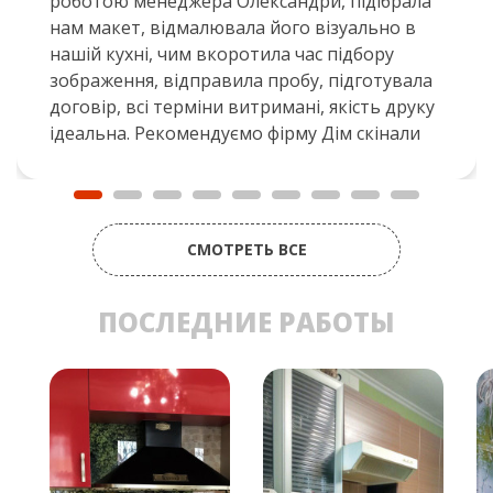
роботою менеджера Олександри, підібрала
нам макет, відмалювала його візуально в
нашій кухні, чим вкоротила час підбору
зображення, відправила пробу, підготувала
договір, всі терміни витримані, якість друку
ідеальна. Рекомендуємо фірму Дім скінали
СМОТРЕТЬ ВСЕ
ПОСЛЕДНИЕ РАБОТЫ