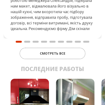
роботою менеджера Олександри, підібрала
нам макет, відмалювала його візуально в
нашій кухні, чим вкоротила час підбору
зображення, відправила пробу, підготувала
договір, всі терміни витримані, якість друку
ідеальна. Рекомендуємо фірму Дім скінали
СМОТРЕТЬ ВСЕ
ПОСЛЕДНИЕ РАБОТЫ