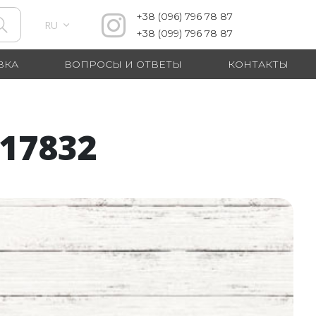
+38
(096)
796 78 87
RU
+38
(099)
796 78 87
ВКА
ВОПРОСЫ И ОТВЕТЫ
КОНТАКТЫ
17832