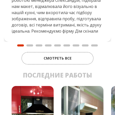
роботою менеджера Олександри, підібрала
нам макет, відмалювала його візуально в
нашій кухні, чим вкоротила час підбору
зображення, відправила пробу, підготувала
договір, всі терміни витримані, якість друку
ідеальна. Рекомендуємо фірму Дім скінали
СМОТРЕТЬ ВСЕ
ПОСЛЕДНИЕ РАБОТЫ