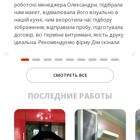
роботою менеджера Олександри, підібрала
нам макет, відмалювала його візуально в
нашій кухні, чим вкоротила час підбору
зображення, відправила пробу, підготувала
договір, всі терміни витримані, якість друку
ідеальна. Рекомендуємо фірму Дім скінали
СМОТРЕТЬ ВСЕ
ПОСЛЕДНИЕ РАБОТЫ