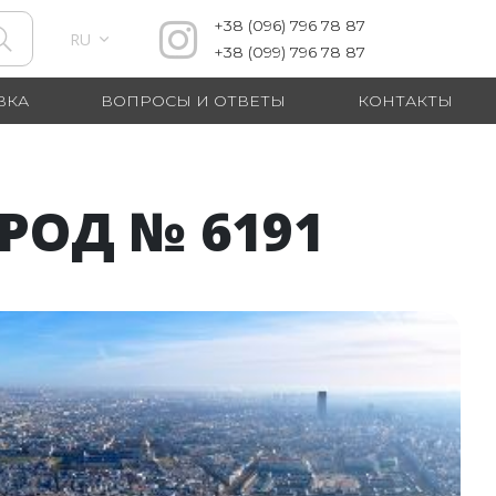
+38
(096)
796 78 87
RU
+38
(099)
796 78 87
ВКА
ВОПРОСЫ И ОТВЕТЫ
КОНТАКТЫ
РОД № 6191