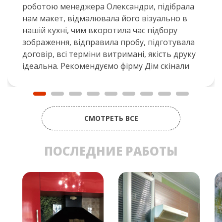
роботою менеджера Олександри, підібрала
нам макет, відмалювала його візуально в
нашій кухні, чим вкоротила час підбору
зображення, відправила пробу, підготувала
договір, всі терміни витримані, якість друку
ідеальна. Рекомендуємо фірму Дім скінали
СМОТРЕТЬ ВСЕ
ПОСЛЕДНИЕ РАБОТЫ