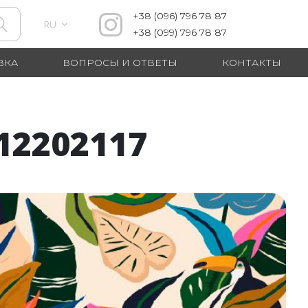
+38
(096)
796 78 87
RU
+38
(099)
796 78 87
ВКА
ВОПРОСЫ И ОТВЕТЫ
КОНТАКТЫ
2202117