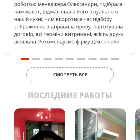
роботою менеджера Олександри, підібрала
нам макет, відмалювала його візуально в
нашій кухні, чим вкоротила час підбору
зображення, відправила пробу, підготувала
договір, всі терміни витримані, якість друку
ідеальна. Рекомендуємо фірму Дім скінали
СМОТРЕТЬ ВСЕ
ПОСЛЕДНИЕ РАБОТЫ