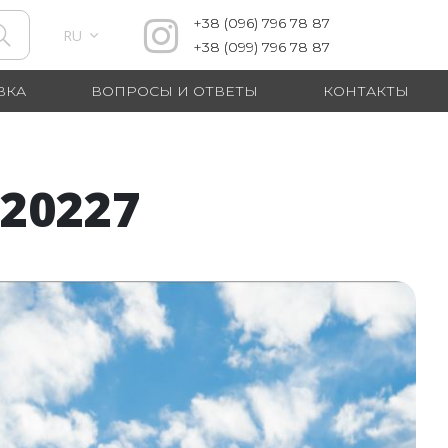
+38
(096)
796 78 87
RU
+38
(099)
796 78 87
ВКА
ВОПРОСЫ И ОТВЕТЫ
КОНТАКТЫ
20227