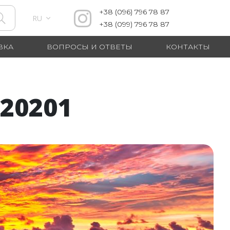
+38
(096)
796 78 87
RU
+38
(099)
796 78 87
ВКА
ВОПРОСЫ И ОТВЕТЫ
КОНТАКТЫ
20201