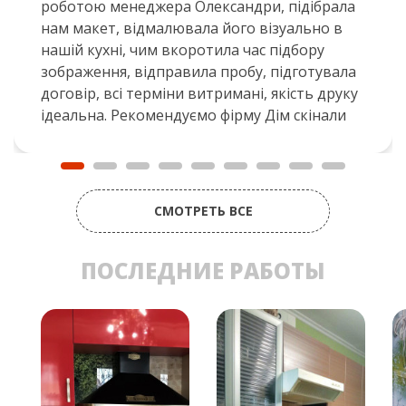
роботою менеджера Олександри, підібрала
нам макет, відмалювала його візуально в
нашій кухні, чим вкоротила час підбору
зображення, відправила пробу, підготувала
договір, всі терміни витримані, якість друку
ідеальна. Рекомендуємо фірму Дім скінали
СМОТРЕТЬ ВСЕ
ПОСЛЕДНИЕ РАБОТЫ