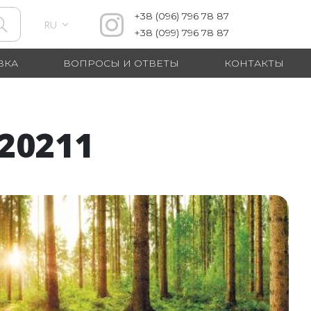
+38
(096)
796 78 87
RU
+38
(099)
796 78 87
ВКА
ВОПРОСЫ И ОТВЕТЫ
КОНТАКТЫ
20211