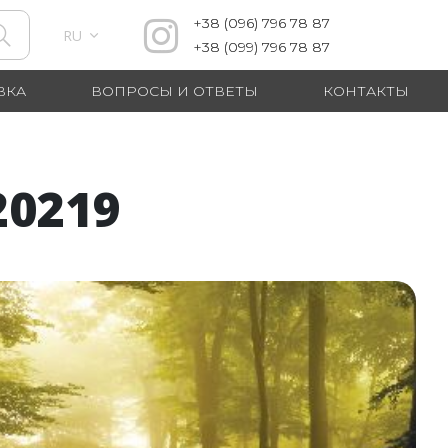
+38
(096)
796 78 87
RU
+38
(099)
796 78 87
ВКА
ВОПРОСЫ И ОТВЕТЫ
КОНТАКТЫ
20219