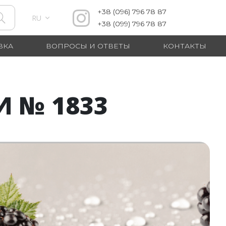
+38
(096)
796 78 87
RU
+38
(099)
796 78 87
ВКА
ВОПРОСЫ И ОТВЕТЫ
КОНТАКТЫ
 № 1833