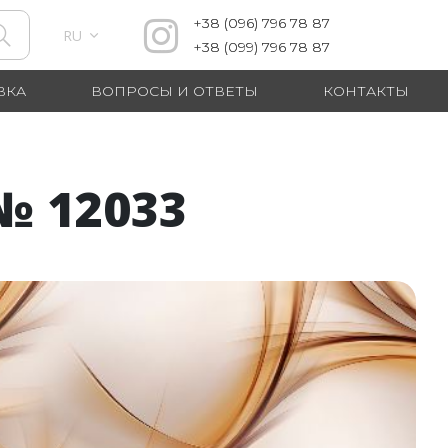
+38
(096)
796 78 87
RU
+38
(099)
796 78 87
ВКА
ВОПРОСЫ И ОТВЕТЫ
КОНТАКТЫ
 12033