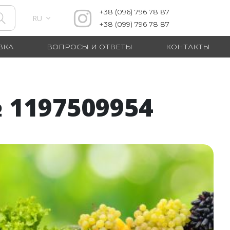
+38
(096)
796 78 87
RU
+38
(099)
796 78 87
ВКА
ВОПРОСЫ И ОТВЕТЫ
КОНТАКТЫ
1197509954