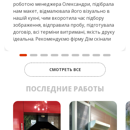
роботою менеджера Олександри, підібрала
нам макет, відмалювала його візуально в
нашій кухні, чим вкоротила час підбору
зображення, відправила пробу, підготувала
договір, всі терміни витримані, якість друку
ідеальна. Рекомендуємо фірму Дім скінали
СМОТРЕТЬ ВСЕ
ПОСЛЕДНИЕ РАБОТЫ