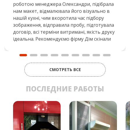
роботою менеджера Олександри, підібрала
нам макет, відмалювала його візуально в
нашій кухні, чим вкоротила час підбору
зображення, відправила пробу, підготувала
договір, всі терміни витримані, якість друку
ідеальна. Рекомендуємо фірму Дім скінали
СМОТРЕТЬ ВСЕ
ПОСЛЕДНИЕ РАБОТЫ